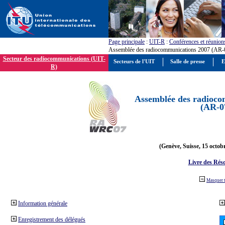
Page principale
:
UIT-R
:
Conférences et réunion
Assemblée des radiocommunications 2007 (AR-
Secteur des radiocommunications (UIT-
Secteurs de l'UIT
Salle de presse
E
R)
Assemblée des radioco
(AR-0
(Genève, Suisse, 15 octob
Livre des Réso
Masquer 
Information générale
Enregistrement des délégués