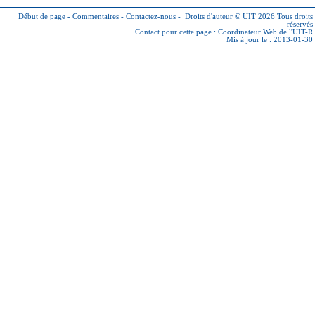
Début de page
-
Commentaires
-
Contactez-nous
-
Droits d'auteur © UIT 2026
Tous droits
réservés
Contact pour cette page :
Coordinateur Web de l'UIT-R
Mis à jour le : 2013-01-30