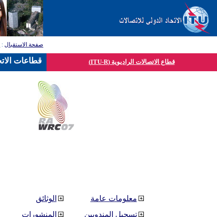
صفحة الاستقبال
:
ق
قطاعات الاتح
قطاع الاتصالات الراديوية (ITU-R)
معلومات عامة
الوثائق
تسجيل المندوبين
المنشورات