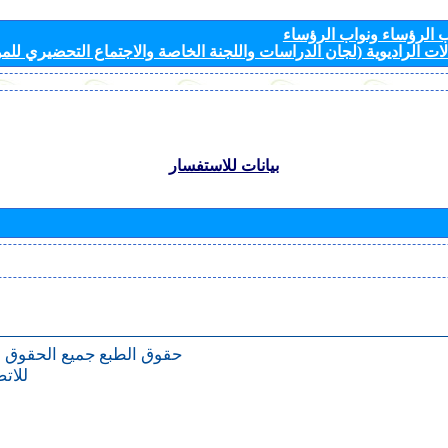
الرؤساء ونواب الرؤساء
ات الراديوية (لجان الدراسات واللجنة الخاصة والاجتماع التحضيري للمؤ
بيانات للاستفسار
حقوق الطبع
جميع الحقوق 
للات