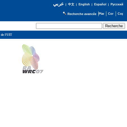
عربي
English
Español
Русский
|
中文
|
|
|
Recherche avancée
 de l'UIT