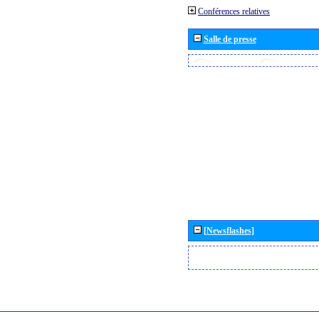
Conférences relatives
Salle de presse
[Newsflashes]