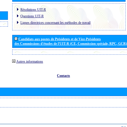
Résolutions UIT-R
Questions UIT-R
Lignes directrices concernant les méthodes de travail
Candidats aux postes de Présidents et de Vice-Présidents
des Commissions d'études de l'UIT-R (CE, Commission spéciale, RPC, GCR)
Autres informations
Contacts