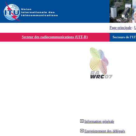
Page principale
:
Secteur des radiocommunications (UIT-R)
Secteurs de l'U
Information générale
Enregistrement des délégués