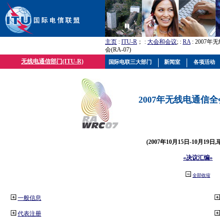
主页
:
ITU-R
； :
大会和会议
; :
RA
: 2007
会(RA-07)
无线电通信部门(ITU-R)
国际电联三大部门
新闻室
各项活动
2007年无线电通信全会(
(2007年10月15日-10月19日
«决议汇编»
全部收缩
一般信息
代表注册