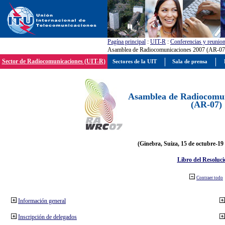
Pagína principal
:
UIT-R
:
Conferencias y reunio
Asamblea de Radiocomunicaciones 2007 (AR-07
Sector de Radiocomunicaciones (UIT-R)
Sectores de la UIT
Sala de prensa
Asamblea de Radiocomun
(AR-07)
(Ginebra, Suiza, 15 de octubre-19
Libro del Resoluci
Contraer todo
Información general
Inscripción de delegados