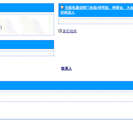
无线电通信部门各组(研究组、特委会、大
的候选人
)
其它信息
联系人