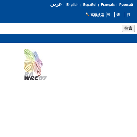
عربي
English
Español
Français
Русский
|
|
|
|
高级搜索