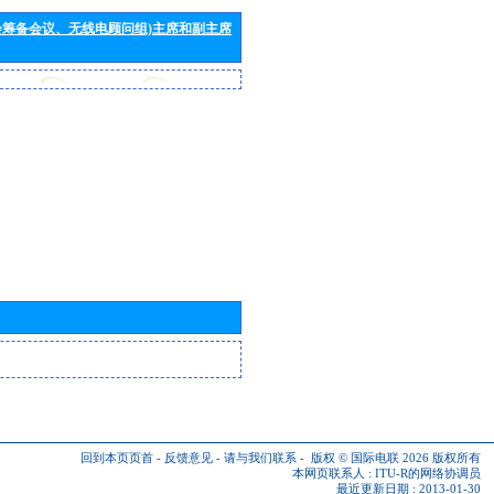
会筹备会议、无线电顾问组)主席和副主席
回到本页页首
-
反馈意见
-
请与我们联系
-
版权 © 国际电联 2026
版权所有
本网页联系人 :
ITU-R的网络协调员
最近更新日期 : 2013-01-30