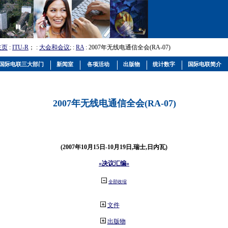
主页
:
ITU-R
； :
大会和会议
; :
RA
: 2007年无线电通信全会(RA-07)
国际电联三大部门
新闻室
各项活动
出版物
统计数字
国际电联简介
2007年无线电通信全会(RA-07)
(2007年10月15日-10月19日,瑞士,日内瓦)
«决议汇编»
全部收缩
文件
出版物