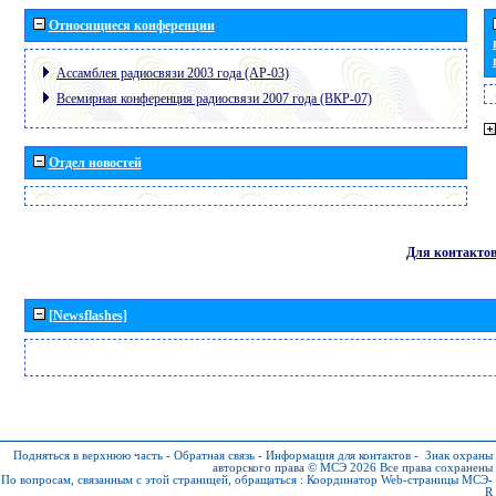
Относящиеся конференции
Ассамблея радиосвязи 2003 года (АР-03)
Всемирная конференция радиосвязи 2007 года (ВКР-07)
Отдел новостей
Для контакто
[Newsflashes]
Подняться в верхнюю часть
-
Обратная связь
-
Информация для контактов
-
Знак охраны
авторского права © МСЭ 2026
Все права сохранены
По вопросам, связанным с этой страницей, обращаться :
Координатор Web-страницы МСЭ-
R