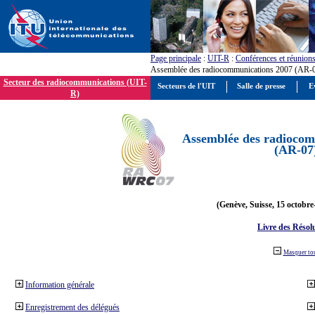
Page principale
:
UIT-R
:
Conférences et réunion
Assemblée des radiocommunications 2007 (AR-
Secteur des radiocommunications (UIT-
Secteurs de l'UIT
Salle de presse
E
R)
Assemblée des radiocom
(AR-07
(Genève, Suisse, 15 octobre
Livre des Résol
Masquer to
Information générale
Enregistrement des délégués