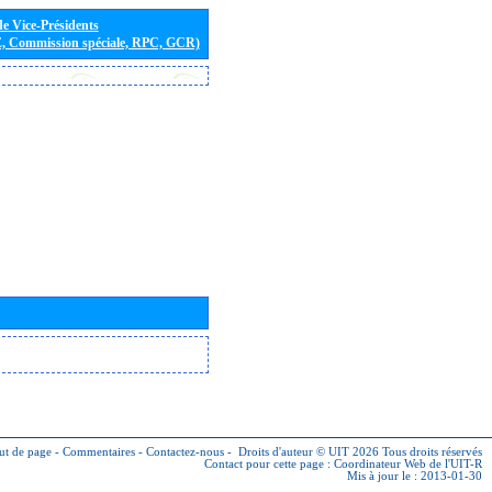
de Vice-Présidents
E, Commission spéciale, RPC, GCR)
ut de page
-
Commentaires
-
Contactez-nous
-
Droits d'auteur © UIT 2026
Tous droits réservés
Contact pour cette page :
Coordinateur Web de l'UIT-R
Mis à jour le : 2013-01-30