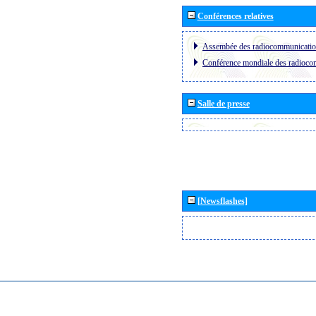
Conférences relatives
Assembée des radiocommunicati
Conférence mondiale des radioc
Salle de presse
[Newsflashes]