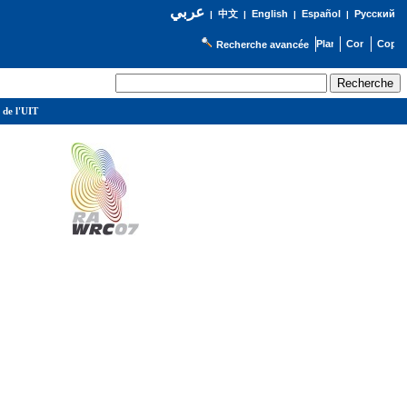
عربي
English
Español
Русский
|
中文
|
|
|
Recherche avancée
 de l'UIT