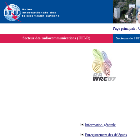
Page principale
:
Secteur des radiocommunications (UIT-R)
Secteurs de l'U
Information générale
Enregistrement des délégués