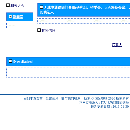
相关大会
无线电通信部门各组(研究组、特委会、大会筹备会议、
的候选人
新闻室
其它信息
联系人
[Newsflashes]
回到本页页首
-
反馈意见
-
请与我们联系
-
版权 © 国际电联 2026
版权所有
本网页联系人 :
ITU-R的网络协调员
最近更新日期 : 2013-01-30