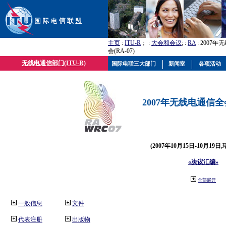
主页
:
ITU-R
； :
大会和会议
; :
RA
: 2007
会(RA-07)
无线电通信部门(ITU-R)
国际电联三大部门
新闻室
各项活动
2007年无线电通信全会(
(2007年10月15日-10月19日
«决议汇编»
全部展开
一般信息
文件
代表注册
出版物