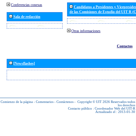
Conferencias conexas
Candidatos a Presidentes y Vicepreside
de las Comisiones de Estudio del UIT R 
Sala de redacción
Otras informaciones
Contactos
[Newsflashes]
Comienzo de la página
-
Comentarios
-
Contáctenos
-
Copyright © UIT 2026
Reservados todos
los derechos
Contacto público :
Coordenador Web del UIT-R
Actualizado el : 2013-01-30