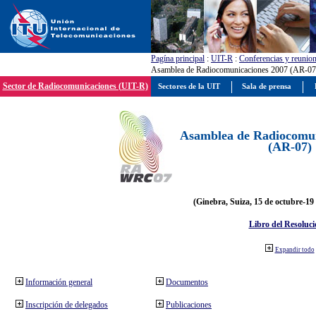
Pagína principal
:
UIT-R
:
Conferencias y reunio
Asamblea de Radiocomunicaciones 2007 (AR-07
Sector de Radiocomunicaciones (UIT-R)
Sectores de la UIT
Sala de prensa
Asamblea de Radiocomun
(AR-07)
(Ginebra, Suiza, 15 de octubre-19
Libro del Resoluci
Expandir todo
Información general
Documentos
Inscripción de delegados
Publicaciones