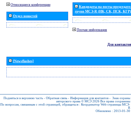
Относящиеся конференции
Кандидаты на посты председател
групп МСЭ-R (ИК, СК, ПСК, КГР)
Отдел новостей
Прочая информация
Для контакто
[Newsflashes]
Подняться в верхнюю часть
-
Обратная связь
-
Информация для контактов
-
Знак охраны
авторского права © МСЭ 2026
Все права сохранены
По вопросам, связанным с этой страницей, обращаться :
Координатор Web-страницы МСЭ-
R
Обновлено : 2013-01-30