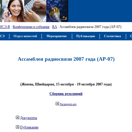
МСЭ-R
:
Конференции и собрания
:
RA
: Ассамблея радиосвязи 2007 года (АР-07)
МСЭ
Отдел новостей
Мероприятия
Публикации
Статистика
С
Ассамблея радиосвязи 2007 года (АР-07)
(Женева, Швейцария, 15 октября - 19 октября 2007 года)
Сборник резолюций
Расширить все
Документы
Публикации