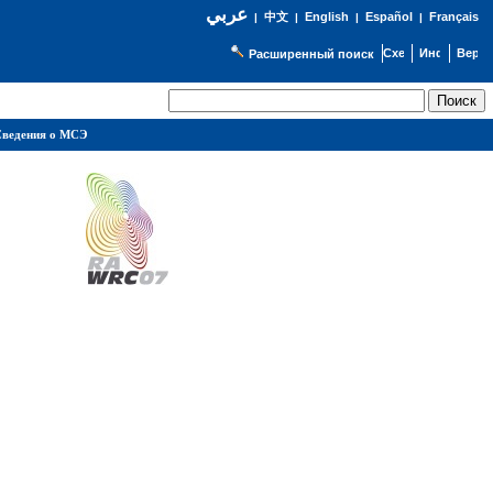
عربي
English
Español
Français
|
中文
|
|
|
Расширенный поиск
ведения о МСЭ