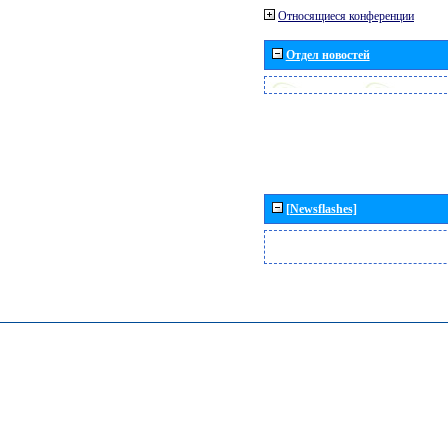
Относящиеся конференции
Отдел новостей
[Newsflashes]