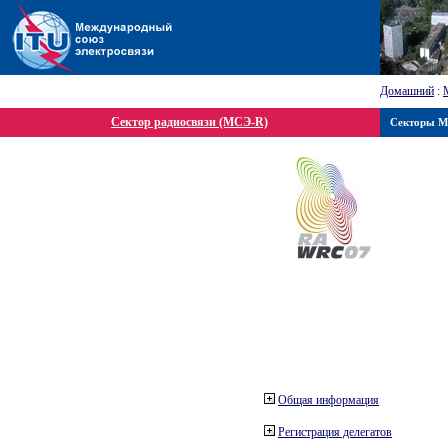
Домашний
:
Сектор радиосвязи (МСЭ-R)
Секторы 
Общая информация
Регистрация делегатов