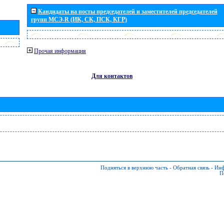
Кандидаты на посты председателей и заместителей председателей
групп МСЭ-R (ИК, СК, ПСК, КГР)
Прочая информация
Для контактов
Подняться в верхнюю часть
-
Обратная связь
-
Инф
П