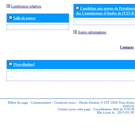
Conférences relatives
Candidats aux postes de Présidents 
des Commissions d'études de l'UIT-R
Salle de presse
Autres informations
Contacts
[Newsflashes]
Début de page
-
Commentaires
-
Contactez-nous
-
Droits d'auteur © UIT 2026
Tous droits
réservés
Contact pour cette page :
Coordinateur Web de l'UIT-R
Mis à jour le : 2013-01-30