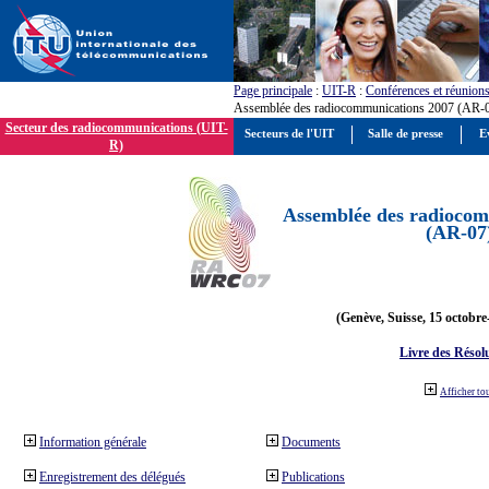
Page principale
:
UIT-R
:
Conférences et réunion
Assemblée des radiocommunications 2007 (AR-
Secteur des radiocommunications (UIT-
Secteurs de l'UIT
Salle de presse
E
R)
Assemblée des radiocom
(AR-07
(Genève, Suisse, 15 octobre
Livre des Résol
Afficher to
Information générale
Documents
Enregistrement des délégués
Publications