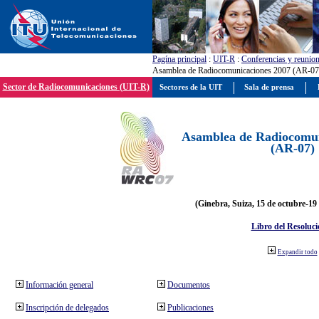
Pagína principal
:
UIT-R
:
Conferencias y reunio
Asamblea de Radiocomunicaciones 2007 (AR-07
Sector de Radiocomunicaciones (UIT-R)
Sectores de la UIT
Sala de prensa
Asamblea de Radiocomun
(AR-07)
(Ginebra, Suiza, 15 de octubre-19
Libro del Resoluci
Expandir todo
Información general
Documentos
Inscripción de delegados
Publicaciones