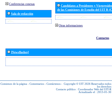
Conferencias conexas
Candidatos a Presidentes y Vicepreside
de las Comisiones de Estudio del UIT R 
Sala de redacción
Otras informaciones
Contactos
[Newsflashes]
Comienzo de la página
-
Comentarios
-
Contáctenos
-
Copyright © UIT 2026
Reservados todos
los derechos
Contacto público :
Coordenador Web del UIT-R
Actualizado el : 2013-01-30