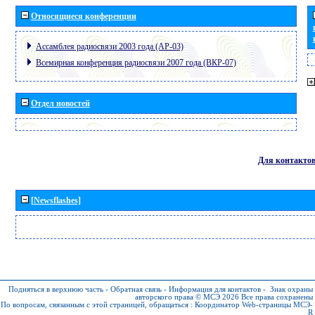
Относящиеся конференции
Ассамблея радиосвязи 2003 года (АР-03)
Всемирная конференция радиосвязи 2007 года (ВКР-07)
Отдел новостей
Для контакто
[Newsflashes]
Подняться в верхнюю часть
-
Обратная связь
-
Информация для контактов
-
Знак охраны
авторского права © МСЭ 2026
Все права сохранены
По вопросам, связанным с этой страницей, обращаться :
Координатор Web-страницы МСЭ-
R