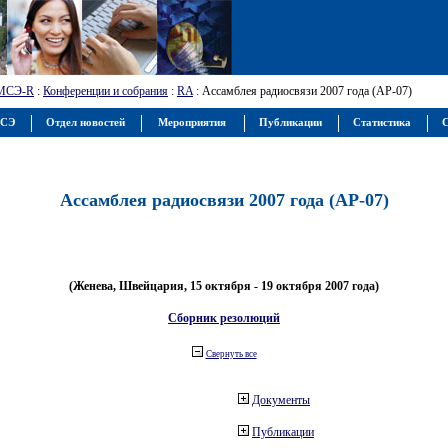
МСЭ-R
:
Конференции и собрания
:
RA
: Ассамблея радиосвязи 2007 года (АР-07)
МСЭ
Отдел новостей
Мероприятия
Публикации
Статистика
С
Ассамблея радиосвязи 2007 года (АР-07)
(Женева, Швейцария, 15 октября - 19 октября 2007 года)
Сборник резолюций
Свернуть все
Документы
Публикации