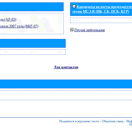
Кандидаты на посты председателей
групп МСЭ-R (ИК, СК, ПСК, КГР)
да (АР-03)
связи 2007 года (ВКР-07)
Прочая информация
Для контактов
Подняться в верхнюю часть
-
Обратная связь
-
Инф
П