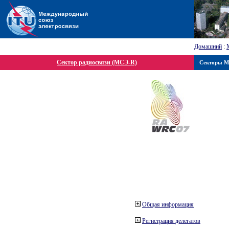
Домашний
:
Сектор радиосвязи (МСЭ-R)
Секторы 
Общая информация
Регистрация делегатов