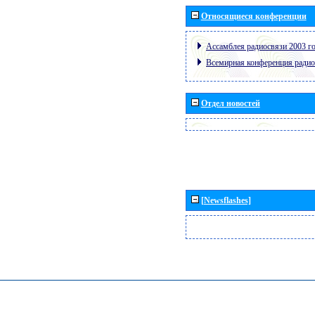
Относящиеся конференции
Ассамблея радиосвязи 2003 го
Всемирная конференция радио
Отдел новостей
[Newsflashes]