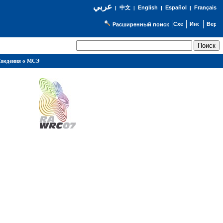
عربي
English
Español
Français
|
中文
|
|
|
Расширенный поиск
ведения о МСЭ