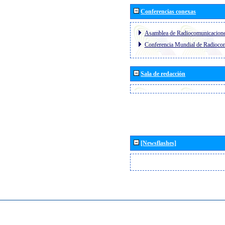
Conferencias conexas
Asamblea de Radiocomunicacion
Conferencia Mundial de Radioc
Sala de redacción
[Newsflashes]