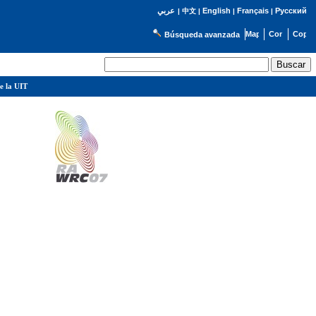
English
Français
Русский
عربي
|
中文
|
|
|
Búsqueda avanzada
e la UIT