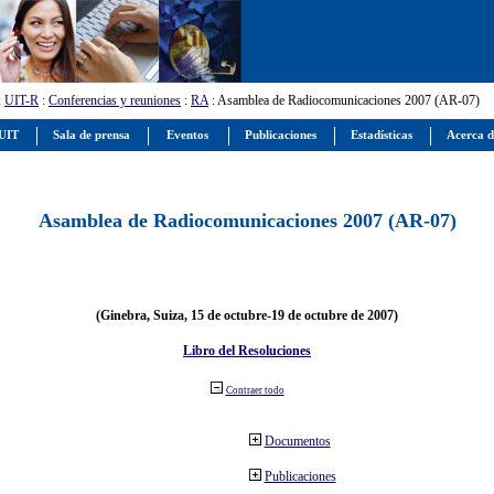
:
UIT-R
:
Conferencias y reuniones
:
RA
: Asamblea de Radiocomunicaciones 2007 (AR-07)
 UIT
Sala de prensa
Eventos
Publicaciones
Estadísticas
Acerca d
Asamblea de Radiocomunicaciones 2007 (AR-07)
(Ginebra, Suiza, 15 de octubre-19 de octubre de 2007)
Libro del Resoluciones
Contraer todo
Documentos
Publicaciones