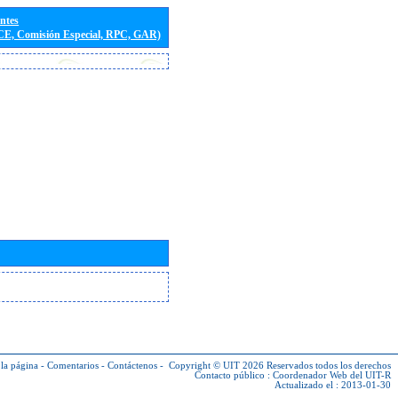
entes
(CE, Comisión Especial, RPC, GAR)
la página
-
Comentarios
-
Contáctenos
-
Copyright © UIT 2026
Reservados todos los derechos
Contacto público :
Coordenador Web del UIT-R
Actualizado el : 2013-01-30