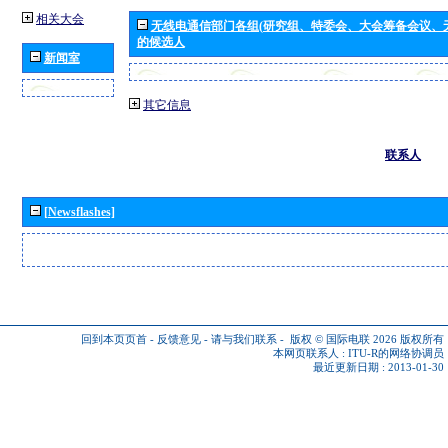
相关大会
无线电通信部门各组(研究组、特委会、大会筹备会议、
的候选人
新闻室
其它信息
联系人
[Newsflashes]
回到本页页首
-
反馈意见
-
请与我们联系
-
版权 © 国际电联 2026
版权所有
本网页联系人 :
ITU-R的网络协调员
最近更新日期 : 2013-01-30