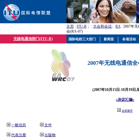
主页
:
ITU-R
； :
大会和会议
; :
RA
: 2007
会(RA-07)
无线电通信部门(ITU-R)
国际电联三大部门
新闻室
各项活动
2007年无线电通信全会(
(2007年10月15日-10月19日
«决议汇编»
全部展开
一般信息
文件
代表注册
出版物