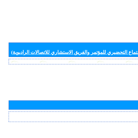
جتماع التحضيري للمؤتمر والفريق الاستشاري للاتصالات الراديوية)