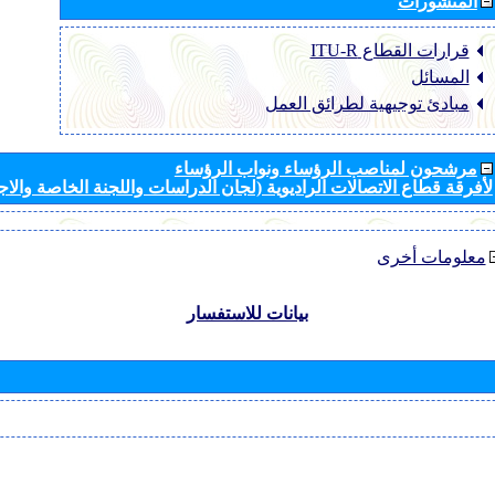
المنشورات
قرارات القطاع ‏ITU-R
المسائل
مبادئ توجيهية لطرائق العمل
مرشحون لمناصب الرؤساء ونواب الرؤساء
لأفرقة قطاع الاتصالات الراديوية (لجان الدراسات واللجنة الخاصة والا
معلومات أخرى
بيانات للاستفسار