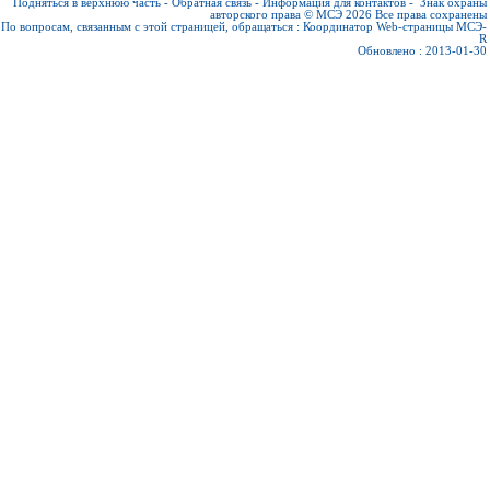
Подняться в верхнюю часть
-
Обратная связь
-
Информация для контактов
-
Знак охраны
авторского права © МСЭ 2026
Все права сохранены
По вопросам, связанным с этой страницей, обращаться :
Координатор Web-страницы МСЭ-
R
Обновлено : 2013-01-30