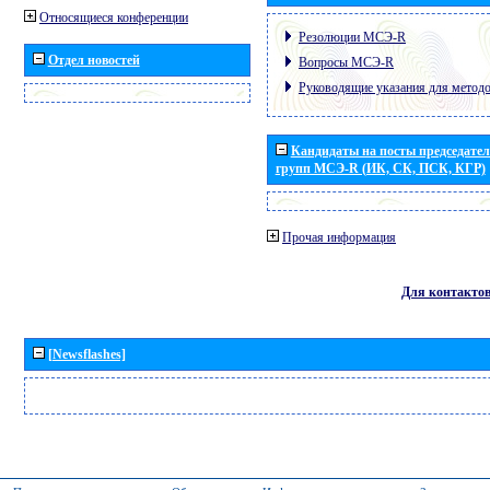
Относящиеся конференции
Резолюции МСЭ-R
Отдел новостей
Вопросы МСЭ-R
Руководящие указания для метод
Кандидаты на посты председател
групп МСЭ-R (ИК, СК, ПСК, КГР)
Прочая информация
Для контакто
[Newsflashes]