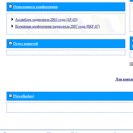
Относящиеся конференции
Ассамблея радиосвязи 2003 года (АР-03)
Всемирная конференция радиосвязи 2007 года (ВКР-07)
Отдел новостей
Для конта
[Newsflashes]