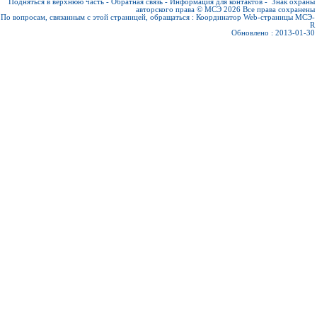
Подняться в верхнюю часть
-
Обратная связь
-
Информация для контактов
-
Знак охраны
авторского права © МСЭ 2026
Все права сохранены
По вопросам, связанным с этой страницей, обращаться :
Координатор Web-страницы МСЭ-
R
Обновлено : 2013-01-30