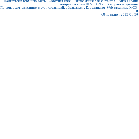
Подняться в верхнюю часть
-
Обратная связь
-
Информация для контактов
-
Знак охраны
авторского права © МСЭ 2026
Все права сохранены
По вопросам, связанным с этой страницей, обращаться :
Координатор Web-страницы МСЭ-
R
Обновлено : 2013-01-30