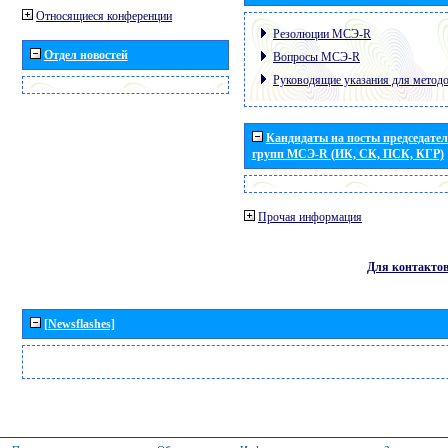
Относящиеся конференции
Резолюции МСЭ-R
Отдел новостей
Вопросы МСЭ-R
Руководящие указания для метод
Кандидаты на посты председател
групп МСЭ-R (ИК, СК, ПСК, КГР)
Прочая информация
Для контакто
[Newsflashes]