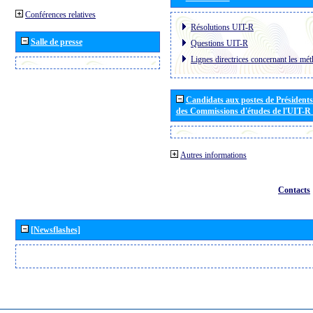
Conférences relatives
Résolutions UIT-R
Salle de presse
Questions UIT-R
Lignes directrices concernant les mét
Candidats aux postes de Présidents 
des Commissions d'études de l'UIT-R
Autres informations
Contacts
[Newsflashes]