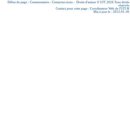
Début de page
-
Commentaires
-
Contactez-nous
-
Droits d'auteur © UIT 2026
Tous droits
réservés
Contact pour cette page :
Coordinateur Web de l'UIT-R
Mis à jour le : 2013-01-30