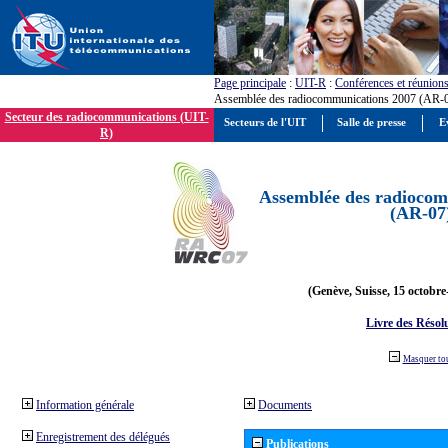
Page principale
:
UIT-R
:
Conférences et réunion
Assemblée des radiocommunications 2007 (AR-
Secteur des radiocommunications (UIT-
Secteurs de l'UIT
Salle de presse
E
R)
Assemblée des radiocom
(AR-07
(Genève, Suisse, 15 octobre
Livre des Résol
Masquer to
Information générale
Documents
Enregistrement des délégués
Publications