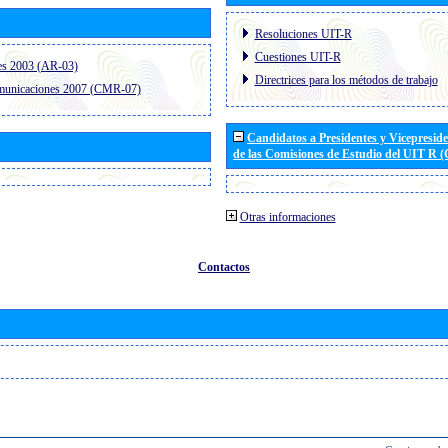
Resoluciones UIT-R
Cuestiones UIT-R
es 2003 (AR-03)
Directrices para los métodos de trabajo
omunicaciones 2007 (CMR-07)
Candidatos a Presidentes y Vicepresid
de las Comisiones de Estudio del UIT R 
Otras informaciones
Contactos