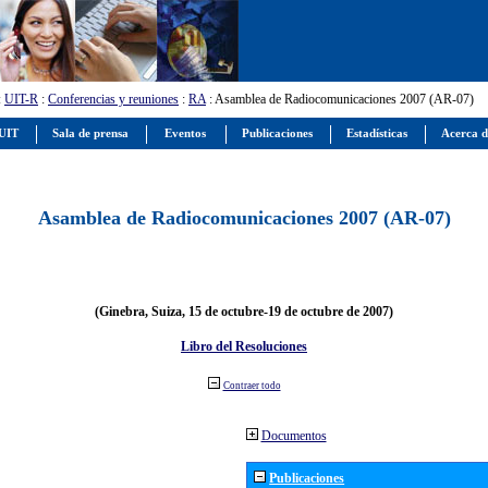
:
UIT-R
:
Conferencias y reuniones
:
RA
: Asamblea de Radiocomunicaciones 2007 (AR-07)
 UIT
Sala de prensa
Eventos
Publicaciones
Estadísticas
Acerca d
Asamblea de Radiocomunicaciones 2007 (AR-07)
(Ginebra, Suiza, 15 de octubre-19 de octubre de 2007)
Libro del Resoluciones
Contraer todo
Documentos
Publicaciones