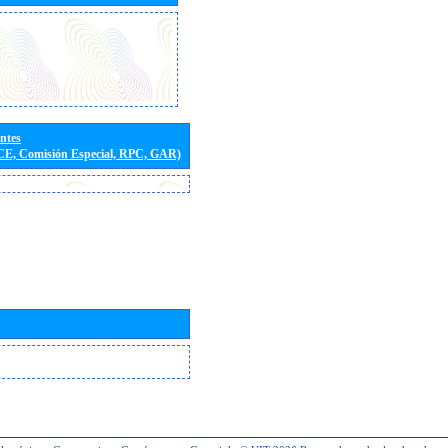
entes
(CE, Comisión Especial, RPC, GAR)