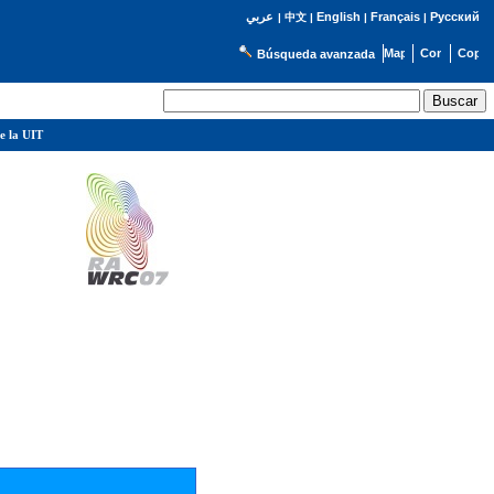
English
Français
Русский
عربي
|
中文
|
|
|
Búsqueda avanzada
e la UIT