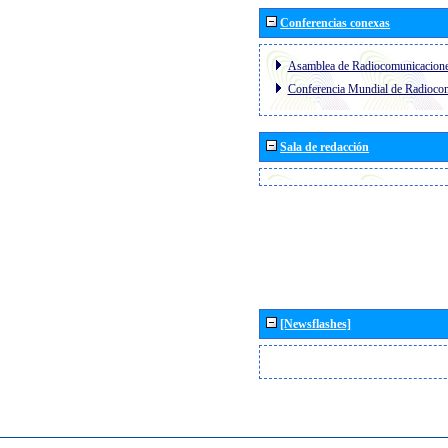
Conferencias conexas
Asamblea de Radiocomunicacion
Conferencia Mundial de Radioc
Sala de redacción
[Newsflashes]