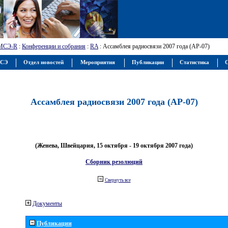
МСЭ-R
:
Конференции и собрания
:
RA
: Ассамблея радиосвязи 2007 года (АР-07)
МСЭ
Отдел новостей
Мероприятия
Публикации
Статистика
С
Ассамблея радиосвязи 2007 года (АР-07)
(Женева, Швейцария, 15 октября - 19 октября 2007 года)
Сборник резолюций
Свернуть все
Документы
Публикации