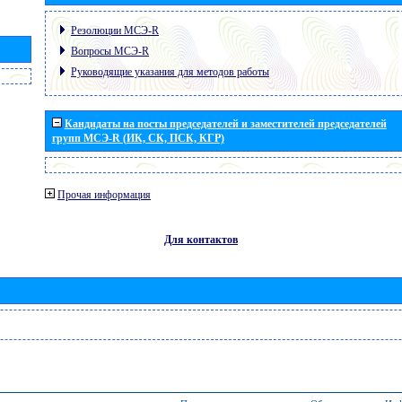
Резолюции МСЭ-R
Вопросы МСЭ-R
Руководящие указания для методов работы
Кандидаты на посты председателей и заместителей председателей
групп МСЭ-R (ИК, СК, ПСК, КГР)
Прочая информация
Для контактов