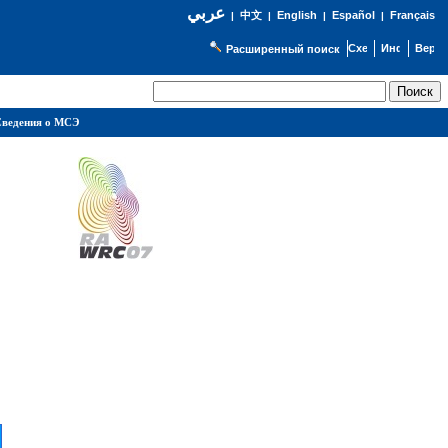
عربي
English
Español
Français
|
中文
|
|
|
Расширенный поиск
ведения о МСЭ