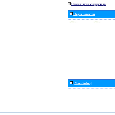
Относящиеся конференции
Отдел новостей
[Newsflashes]