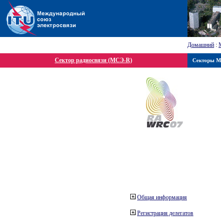
Домашний
:
Сектор радиосвязи (МСЭ-R)
Секторы 
Общая информация
Регистрация делегатов