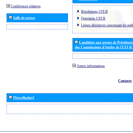
Conférences relatives
Résolutions UIT-R
Salle de presse
Questions UIT-R
Lignes directrices concernant les mét
Candidats aux postes de Présidents 
des Commissions d'études de l'UIT-R
Autres informations
Contacts
[Newsflashes]