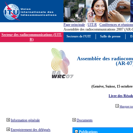
Page principale
:
UIT-R
:
Conférences et réunion
Assemblée des radiocommunications 2007 (AR-
Secteur des radiocommunications (UIT-
Secteurs de l'UIT
Salle de presse
E
R)
Assemblée des radiocom
(AR-07
(Genève, Suisse, 15 octobre
Livre des Résol
Masquer to
Information générale
Documents
Enregistrement des délégués
Publications