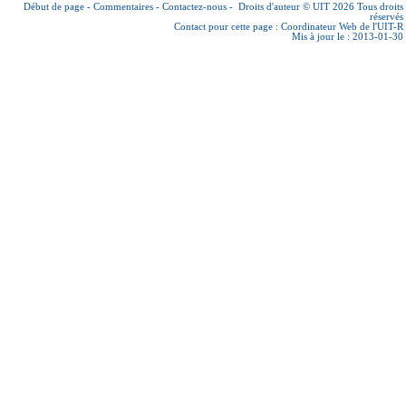
Début de page
-
Commentaires
-
Contactez-nous
-
Droits d'auteur © UIT 2026
Tous droits
réservés
Contact pour cette page :
Coordinateur Web de l'UIT-R
Mis à jour le : 2013-01-30