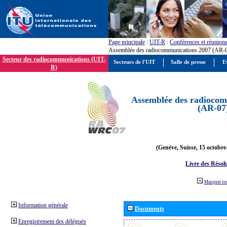
Page principale
:
UIT-R
:
Conférences et réunion
Assemblée des radiocommunications 2007 (AR-
Secteur des radiocommunications (UIT-
Secteurs de l'UIT
Salle de presse
E
R)
Assemblée des radiocom
(AR-07
(Genève, Suisse, 15 octobre
Livre des Résol
Masquer to
Information générale
Documents
Enregistrement des délégués