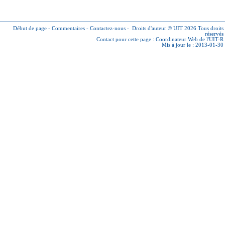
Début de page
-
Commentaires
-
Contactez-nous
-
Droits d'auteur © UIT 2026
Tous droits
réservés
Contact pour cette page :
Coordinateur Web de l'UIT-R
Mis à jour le : 2013-01-30