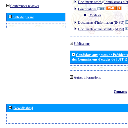
Documents roses (Commissions d´ét
Conférences relatives
Contributions
Modèles
Salle de presse
Documents d´information (INFO)
Documents administratifs (ADM)
Publications
Candidats aux postes de Présidents 
des Commissions d'études de l'UIT-R
Autres informations
Contacts
[Newsflashes]