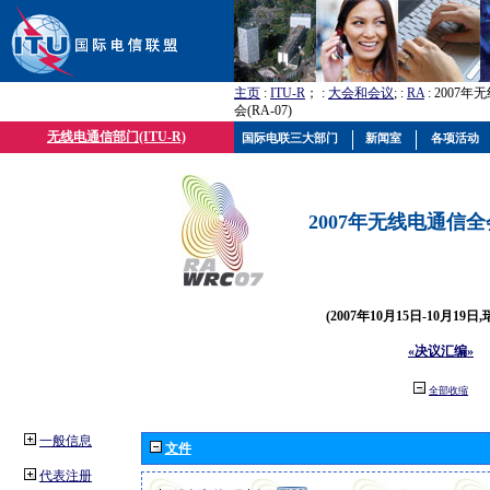
主页
:
ITU-R
； :
大会和会议
; :
RA
: 2007
会(RA-07)
无线电通信部门(ITU-R)
国际电联三大部门
新闻室
各项活动
2007年无线电通信全会(
(2007年10月15日-10月19日
«决议汇编»
全部收缩
一般信息
文件
代表注册