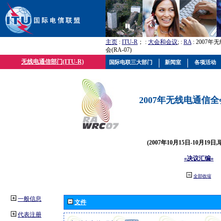
主页
:
ITU-R
； :
大会和会议
; :
RA
: 2007
会(RA-07)
无线电通信部门(ITU-R)
国际电联三大部门
新闻室
各项活动
2007年无线电通信全会(
(2007年10月15日-10月19日
«决议汇编»
全部收缩
一般信息
文件
代表注册