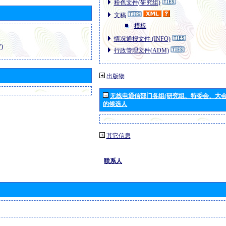
粉色文件(研究组)
文稿
模板
情况通报文件 (INFO)
)
行政管理文件(ADM)
出版物
无线电通信部门各组(研究组、特委会、大
的候选人
其它信息
联系人