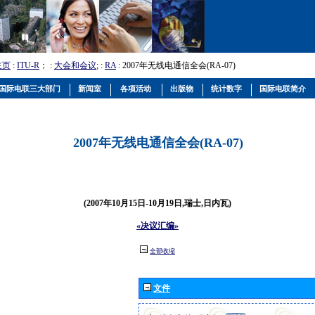
主页
:
ITU-R
； :
大会和会议
; :
RA
: 2007年无线电通信全会(RA-07)
国际电联三大部门
新闻室
各项活动
出版物
统计数字
国际电联简介
2007年无线电通信全会(RA-07)
(2007年10月15日-10月19日,瑞士,日内瓦)
«决议汇编»
全部收缩
文件