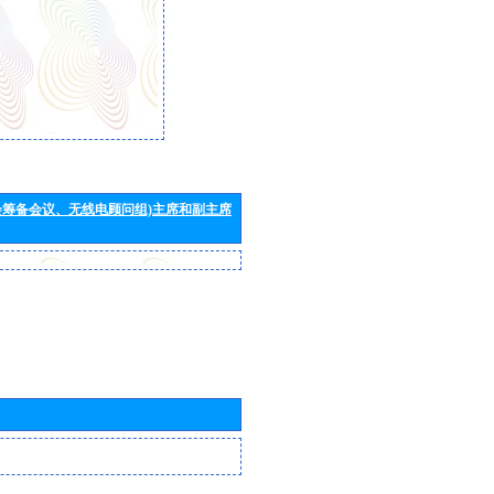
会筹备会议、无线电顾问组)主席和副主席