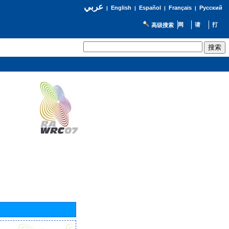
عربي
English
Español
Français
Русский
|
|
|
|
高级搜索