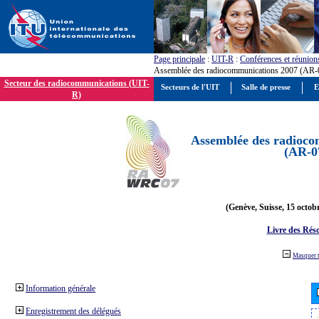
Page principale
:
UIT-R
:
Conférences et réunion
Assemblée des radiocommunications 2007 (AR-
Secteur des radiocommunications (UIT-
Secteurs de l'UIT
Salle de presse
E
R)
Assemblée des radioco
(AR-0
(Genève, Suisse, 15 octob
Livre des Réso
Masquer 
Information générale
Enregistrement des délégués