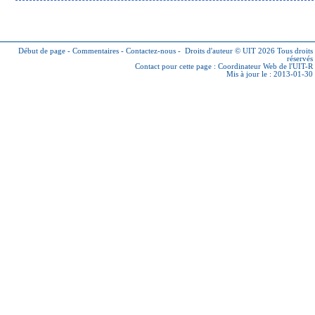
Début de page
-
Commentaires
-
Contactez-nous
-
Droits d'auteur © UIT 2026
Tous droits
réservés
Contact pour cette page :
Coordinateur Web de l'UIT-R
Mis à jour le : 2013-01-30