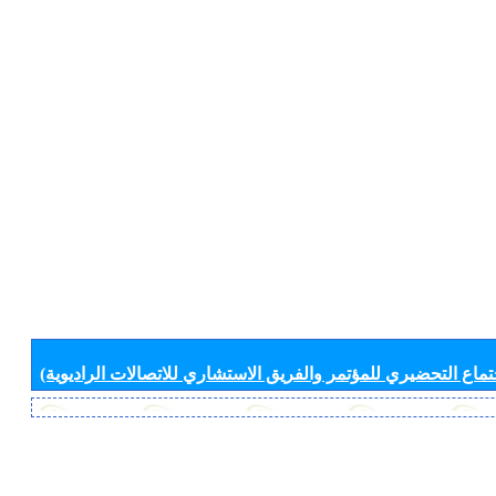
جتماع التحضيري للمؤتمر والفريق الاستشاري للاتصالات الراديوية)