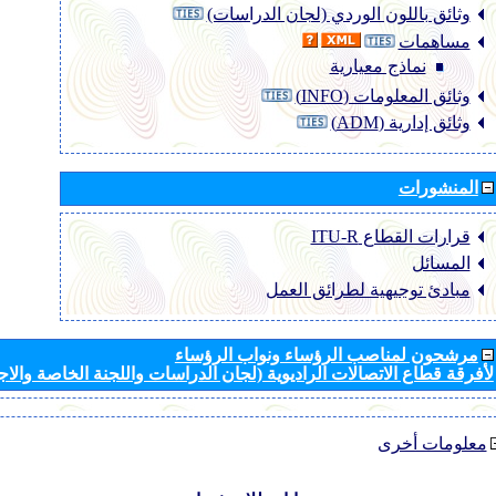
وثائق باللون الوردي (لجان الدراسات)
مساهمات
نماذج معيارية
وثائق المعلومات (INFO)
وثائق إدارية (ADM)
المنشورات
قرارات القطاع ‏ITU-R
المسائل
مبادئ توجيهية لطرائق العمل
مرشحون لمناصب الرؤساء ونواب الرؤساء
لأفرقة قطاع الاتصالات الراديوية (لجان الدراسات واللجنة الخاصة والا
معلومات أخرى