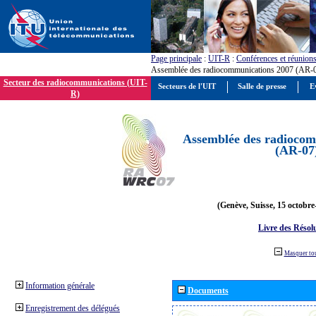
Page principale
:
UIT-R
:
Conférences et réunion
Assemblée des radiocommunications 2007 (AR-
Secteur des radiocommunications (UIT-
Secteurs de l'UIT
Salle de presse
E
R)
Assemblée des radiocom
(AR-07
(Genève, Suisse, 15 octobre
Livre des Résol
Masquer to
Information générale
Documents
Enregistrement des délégués