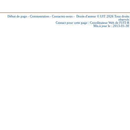
Début de page
-
Commentaires
-
Contactez-nous
-
Droits d'auteur © UIT 2026
Tous droits
réservés
Contact pour cette page :
Coordinateur Web de l'UIT-R
Mis à jour le : 2013-01-30