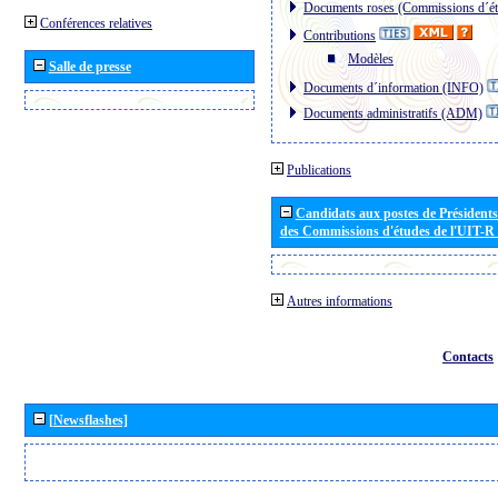
Documents roses (Commissions d´ét
Conférences relatives
Contributions
Modèles
Salle de presse
Documents d´information (INFO)
Documents administratifs (ADM)
Publications
Candidats aux postes de Présidents 
des Commissions d'études de l'UIT-R
Autres informations
Contacts
[Newsflashes]