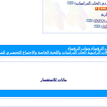
وردي (لجان الدراسات)
رية
I)
الرؤساء ونواب الرؤساء
ات الراديوية (لجان الدراسات واللجنة الخاصة والاجتماع التحضيري للمؤ
بيانات للاستفسار