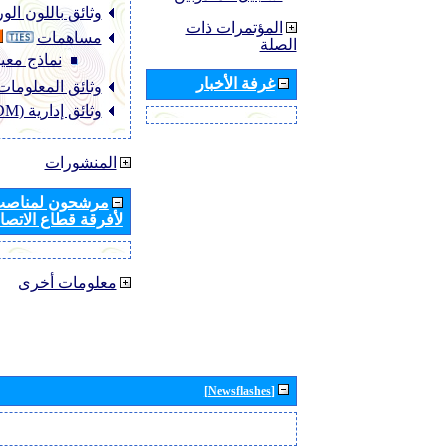
وثائق باللون ال
المؤتمرات ذات
مساهمات
الصلة
نماذج معيا
غرفة الأخبار
وثائق المعلومات (NFO
وثائق إدارية (ADM)
المنشورات
مرشحون لمناصب 
لأفرقة قطاع الاتصال
معلومات أخرى
[Newsflashes]