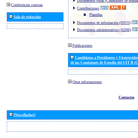
Documentos rosas (Comisiones de estudi
Conferencias conexas
Contribuciones
Plantillas
Sala de redacción
Documentos de información (INFO)
Documentos administrativos (ADM)
Publicaciones
Candidatos a Presidentes y Vicepreside
de las Comisiones de Estudio del UIT R 
Otras informaciones
Contactos
[Newsflashes]