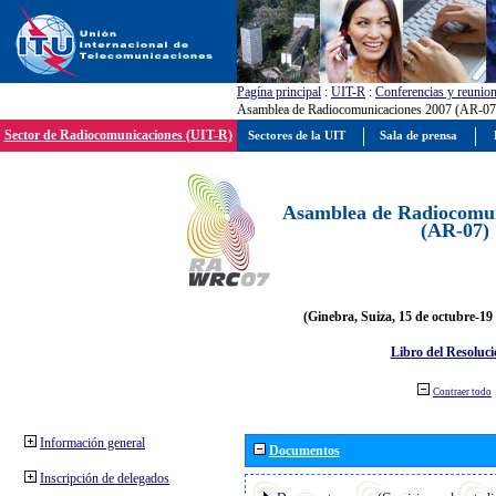
Pagína principal
:
UIT-R
:
Conferencias y reunio
Asamblea de Radiocomunicaciones 2007 (AR-07
Sector de Radiocomunicaciones (UIT-R)
Sectores de la UIT
Sala de prensa
Asamblea de Radiocomun
(AR-07)
(Ginebra, Suiza, 15 de octubre-19
Libro del Resoluci
Contraer todo
Información general
Documentos
Inscripción de delegados