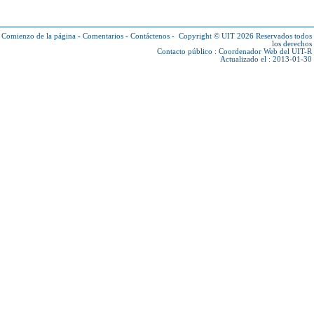
Comienzo de la página
-
Comentarios
-
Contáctenos
-
Copyright © UIT 2026
Reservados todos
los derechos
Contacto público :
Coordenador Web del UIT-R
Actualizado el : 2013-01-30