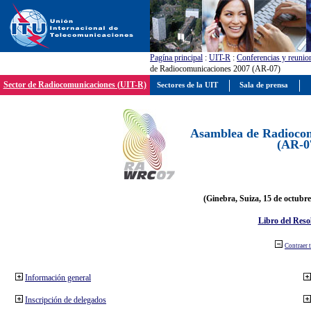
Pagína principal
:
UIT-R
:
Conferencias y reunio
de Radiocomunicaciones 2007 (AR-07)
Sector de Radiocomunicaciones (UIT-R)
Sectores de la UIT
Sala de prensa
Asamblea de Radiocom
(AR-0
(Ginebra, Suiza, 15 de octubre
Libro del Reso
Contraer 
Información general
Inscripción de delegados