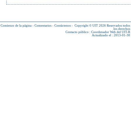
Comienzo de la página
-
Comentarios
-
Contáctenos
-
Copyright © UIT 2026
Reservados todos
los derechos
Contacto público :
Coordenador Web del UIT-R
Actualizado el : 2013-01-30