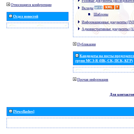
Розовые документы (исследовател
Относящиеся конференции
Вклады
Шаблоны
Отдел новостей
Информационные документы (IN
Административные документы (
Публикации
Кандидаты на посты председател
групп МСЭ-R (ИК, СК, ПСК, КГР)
Прочая информация
Для контакто
[Newsflashes]