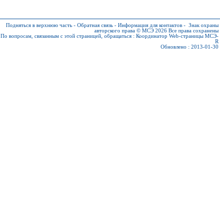
Подняться в верхнюю часть
-
Обратная связь
-
Информация для контактов
-
Знак охраны
авторского права © МСЭ 2026
Все права сохранены
По вопросам, связанным с этой страницей, обращаться :
Координатор Web-страницы МСЭ-
R
Обновлено : 2013-01-30