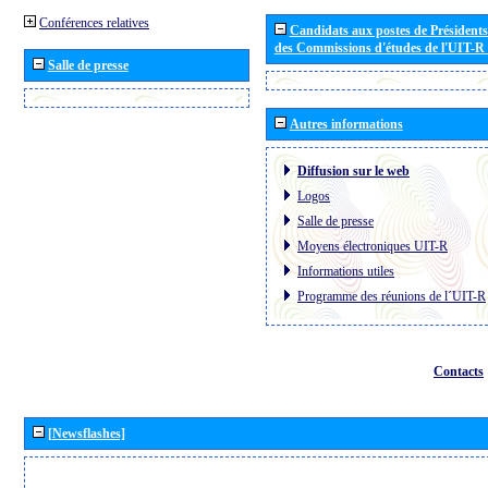
Conférences relatives
Candidats aux postes de Présidents 
des Commissions d'études de l'UIT-R
Salle de presse
Autres informations
Diffusion sur le web
Logos
Salle de presse
Moyens électroniques UIT-R
Informations utiles
Programme des réunions de l´UIT-R
Contacts
[Newsflashes]