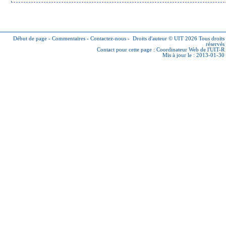
Début de page
-
Commentaires
-
Contactez-nous
-
Droits d'auteur © UIT 2026
Tous droits
réservés
Contact pour cette page :
Coordinateur Web de l'UIT-R
Mis à jour le : 2013-01-30