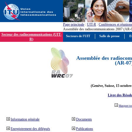
Page principale
:
UIT-R
:
Conférences et réunion
Assemblée des radiocommunications 2007 (AR-
Secteur des radiocommunications (UIT-
Secteurs de l'UIT
Salle de presse
E
R)
Assemblée des radiocom
(AR-07
(Genève, Suisse, 15 octobre
Livre des Résol
Masquer to
Information générale
Documents
Enregistrement des délégués
Publications