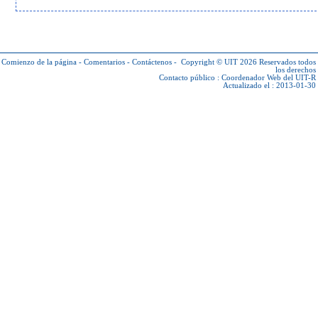
Comienzo de la página
-
Comentarios
-
Contáctenos
-
Copyright © UIT 2026
Reservados todos
los derechos
Contacto público :
Coordenador Web del UIT-R
Actualizado el : 2013-01-30