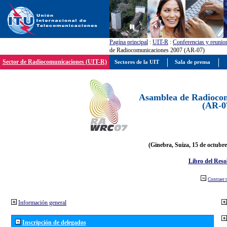
Pagína principal
:
UIT-R
:
Conferencias y reunio
de Radiocomunicaciones 2007 (AR-07)
Sector de Radiocomunicaciones (UIT-R)
Sectores de la UIT
Sala de prensa
Asamblea de Radiocom
(AR-0
(Ginebra, Suiza, 15 de octubre
Libro del Reso
Contraer 
Información general
Inscripción de delegados