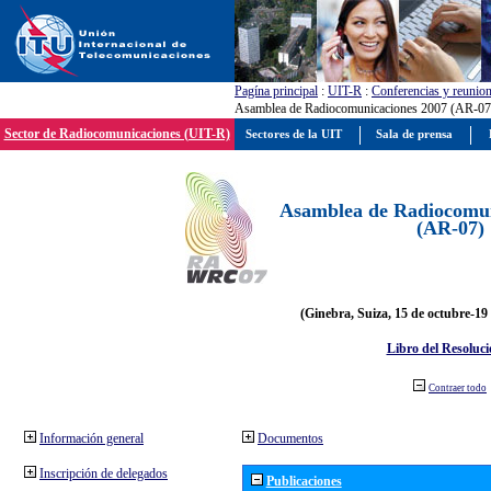
Pagína principal
:
UIT-R
:
Conferencias y reunio
Asamblea de Radiocomunicaciones 2007 (AR-07
Sector de Radiocomunicaciones (UIT-R)
Sectores de la UIT
Sala de prensa
Asamblea de Radiocomun
(AR-07)
(Ginebra, Suiza, 15 de octubre-19
Libro del Resoluci
Contraer todo
Información general
Documentos
Inscripción de delegados
Publicaciones