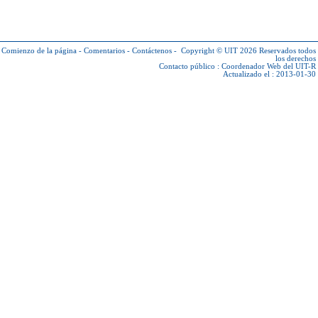
Comienzo de la página
-
Comentarios
-
Contáctenos
-
Copyright © UIT 2026
Reservados todos
los derechos
Contacto público :
Coordenador Web del UIT-R
Actualizado el : 2013-01-30