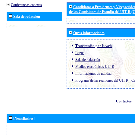
Conferencias conexas
Candidatos a Presidentes y Vicepreside
de las Comisiones de Estudio del UIT R 
Sala de redacción
Otras informaciones
Transmisión por la web
Logos
Sala de redacción
Medios electrónicos UIT-R
Informaciones de utilidad
Programa de las reuniones del UIT-R
-
Ca
Contactos
[Newsflashes]