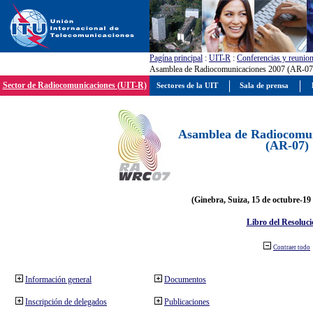
Pagína principal
:
UIT-R
:
Conferencias y reunio
Asamblea de Radiocomunicaciones 2007 (AR-07
Sector de Radiocomunicaciones (UIT-R)
Sectores de la UIT
Sala de prensa
Asamblea de Radiocomun
(AR-07)
(Ginebra, Suiza, 15 de octubre-19
Libro del Resoluci
Contraer todo
Información general
Documentos
Inscripción de delegados
Publicaciones