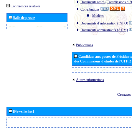
Documents roses (Commissions d´ét
Conférences relatives
Contributions
Modèles
Salle de presse
Documents d´information (INFO)
Documents administratifs (ADM)
Publications
Candidats aux postes de Présidents 
des Commissions d'études de l'UIT-R
Autres informations
Contacts
[Newsflashes]