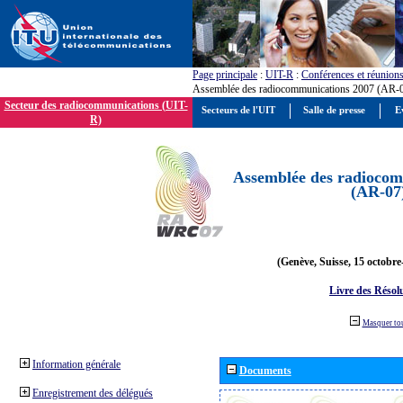
Page principale
:
UIT-R
:
Conférences et réunion
Assemblée des radiocommunications 2007 (AR-
Secteur des radiocommunications (UIT-
Secteurs de l'UIT
Salle de presse
E
R)
Assemblée des radiocom
(AR-07
(Genève, Suisse, 15 octobre
Livre des Résol
Masquer to
Information générale
Documents
Enregistrement des délégués