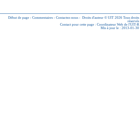
Début de page
-
Commentaires
-
Contactez-nous
-
Droits d'auteur © UIT 2026
Tous droits
réservés
Contact pour cette page :
Coordinateur Web de l'UIT-R
Mis à jour le : 2013-01-30