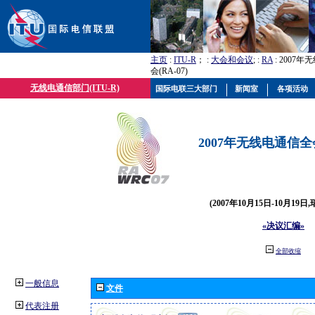
主页
:
ITU-R
； :
大会和会议
; :
RA
: 2007
会(RA-07)
无线电通信部门(ITU-R)
国际电联三大部门
新闻室
各项活动
2007年无线电通信全会(
(2007年10月15日-10月19日
«决议汇编»
全部收缩
一般信息
文件
代表注册