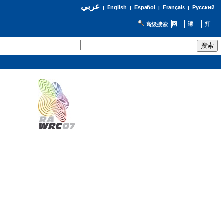
عربي
English
Español
Français
Русский
|
|
|
|
高级搜索