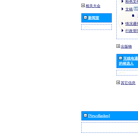
粉色文件
相关大会
文稿
新闻室
情况通报
行政管理
出版物
无线电通
的候选人
其它信息
[Newsflashes]