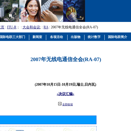
主页
:
ITU-R
； :
大会和会议
; :
RA
: 2007年无线电通信全会(RA-07)
国际电联三大部门
新闻室
各项活动
出版物
统计数字
国际电联简介
2007年无线电通信全会(RA-07)
(2007年10月15日-10月19日,瑞士,日内瓦)
«决议汇编»
全部收缩