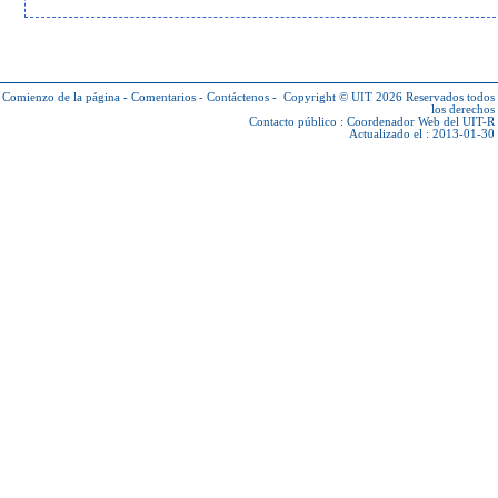
Comienzo de la página
-
Comentarios
-
Contáctenos
-
Copyright © UIT 2026
Reservados todos
los derechos
Contacto público :
Coordenador Web del UIT-R
Actualizado el : 2013-01-30