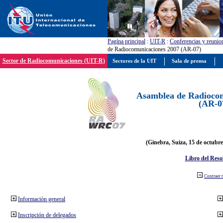
Pagína principal
:
UIT-R
:
Conferencias y reunio
de Radiocomunicaciones 2007 (AR-07)
Sector de Radiocomunicaciones (UIT-R)
Sectores de la UIT
Sala de prensa
Asamblea de Radiocom
(AR-0
(Ginebra, Suiza, 15 de octubre
Libro del Reso
Contraer 
Información general
Inscripción de delegados