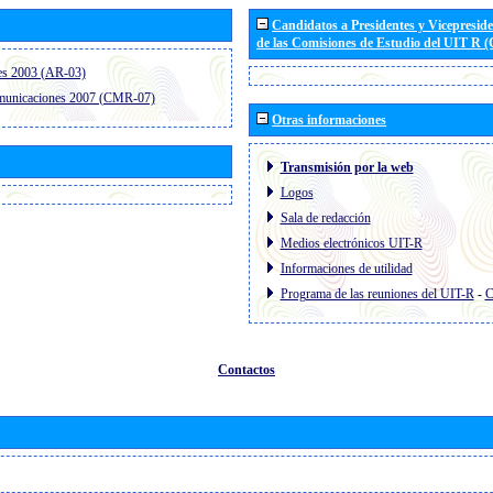
Candidatos a Presidentes y Vicepresid
de las Comisiones de Estudio del UIT R 
es 2003 (AR-03)
omunicaciones 2007 (CMR-07)
Otras informaciones
Transmisión por la web
Logos
Sala de redacción
Medios electrónicos UIT-R
Informaciones de utilidad
Programa de las reuniones del UIT-R
-
C
Contactos