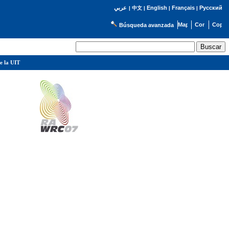
English
Français
Русский
عربي
|
中文
|
|
|
Búsqueda avanzada
e la UIT