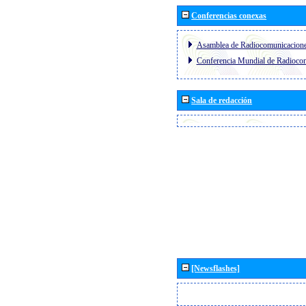
Conferencias conexas
Asamblea de Radiocomunicacion
Conferencia Mundial de Radioc
Sala de redacción
[Newsflashes]