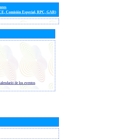
entes
(CE, Comisión Especial, RPC, GAR)
alendario de los eventos