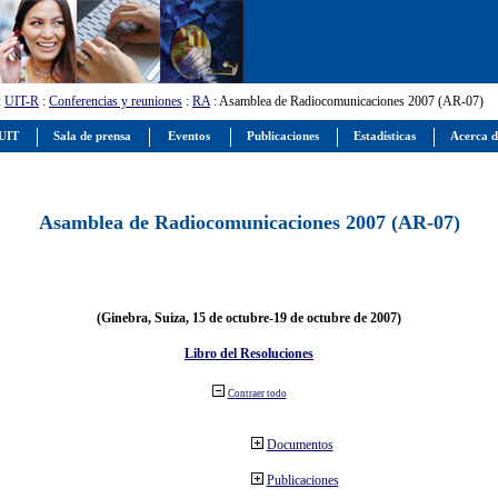
:
UIT-R
:
Conferencias y reuniones
:
RA
: Asamblea de Radiocomunicaciones 2007 (AR-07)
 UIT
Sala de prensa
Eventos
Publicaciones
Estadísticas
Acerca d
Asamblea de Radiocomunicaciones 2007 (AR-07)
(Ginebra, Suiza, 15 de octubre-19 de octubre de 2007)
Libro del Resoluciones
Contraer todo
Documentos
Publicaciones