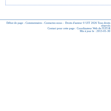
Début de page
-
Commentaires
-
Contactez-nous
-
Droits d'auteur © UIT 2026
Tous droits
réservés
Contact pour cette page :
Coordinateur Web de l'UIT-R
Mis à jour le : 2013-01-30