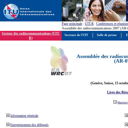
Page principale
:
UIT-R
:
Conférences et réunion
Assemblée des radiocommunications 2007 (AR-
Secteur des radiocommunications (UIT-
Secteurs de l'UIT
Salle de presse
E
R)
Assemblée des radioco
(AR-0
(Genève, Suisse, 15 octob
Livre des Réso
Masquer 
Information générale
Enregistrement des délégués