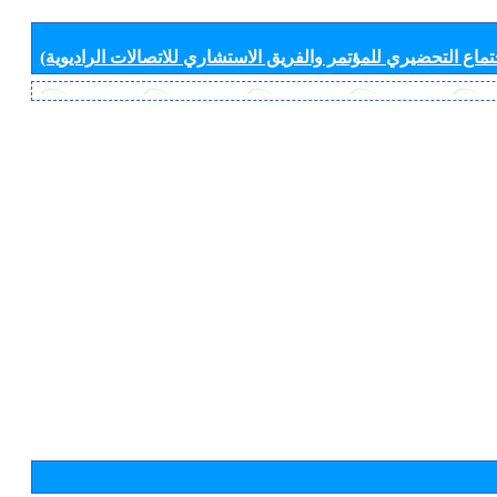
جتماع التحضيري للمؤتمر والفريق الاستشاري للاتصالات الراديوية)