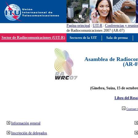
Pagína principal
:
UIT-R
:
Conferencias y reunio
de Radiocomunicaciones 2007 (AR-07)
Sector de Radiocomunicaciones (UIT-R)
Sectores de la UIT
Sala de prensa
Asamblea de Radiocom
(AR-0
(Ginebra, Suiza, 15 de octubre
Libro del Reso
Contraer 
Información general
Inscripción de delegados