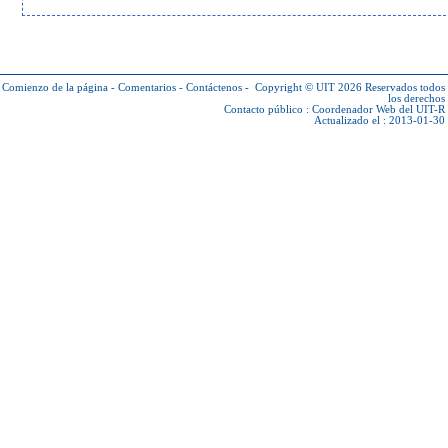
Comienzo de la página
-
Comentarios
-
Contáctenos
-
Copyright © UIT 2026
Reservados todos
los derechos
Contacto público :
Coordenador Web del UIT-R
Actualizado el : 2013-01-30